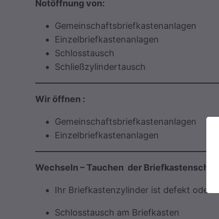
Notöffnung von:
Gemeinschaftsbriefkastenanlagen
Einzelbriefkastenanlagen
Schlosstausch
Schließzylindertausch
Wir öffnen :
Gemeinschaftsbriefkastenanlagen
Einzelbriefkastenanlagen
Wechseln – Tauchen der Briefkastenschlö
Ihr Briefkastenzylinder ist defekt oder 
Schlosstausch am Briefkasten