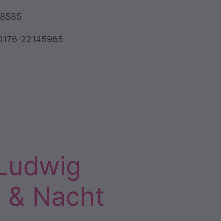
58585
 0176-22145965
 Ludwig
g & Nacht