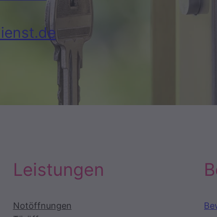
ienst.de
Leistungen
B
Notöffnungen
Be