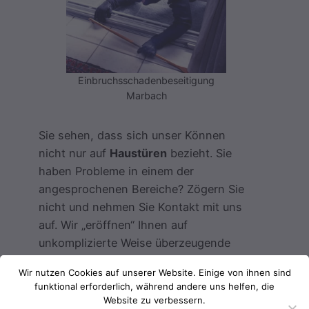
Einbruchsschadenbeseitigung
Marbach
Sie sehen, dass sich unser Können
nicht nur auf
Haustüren
bezieht. Sie
haben Probleme in einem der
angesprochenen Bereiche? Zögern Sie
nicht und nehmen Sie Kontakt mit uns
auf. Wir „eröffnen“ Ihnen auf
unkomplizierte Weise überzeugende
Lösungen in der Region Marbach und
Wir nutzen Cookies auf unserer Website. Einige von ihnen sind
Umgebung!
funktional erforderlich, während andere uns helfen, die
Website zu verbessern.
Unser
Servicespektrum
für Marbach